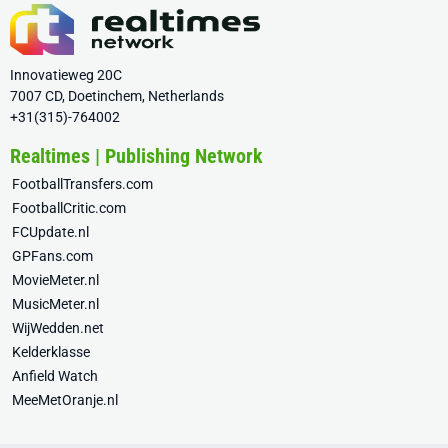
Innovatieweg 20C
7007 CD, Doetinchem, Netherlands
+31(315)-764002
Realtimes | Publishing Network
FootballTransfers.com
FootballCritic.com
FCUpdate.nl
GPFans.com
MovieMeter.nl
MusicMeter.nl
WijWedden.net
Kelderklasse
Anfield Watch
MeeMetOranje.nl