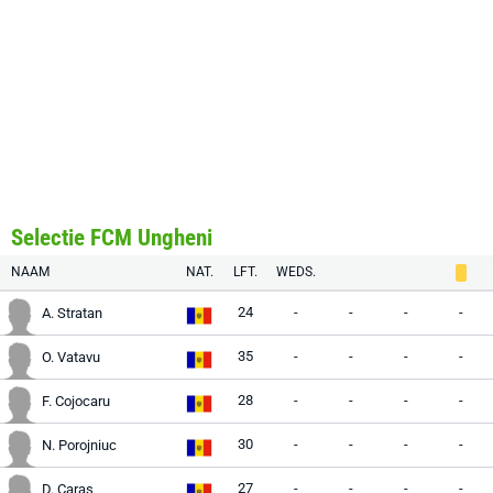
Selectie FCM Ungheni
NAAM
NAT.
LFT.
WEDS.
24
-
-
-
-
A. Stratan
35
-
-
-
-
O. Vatavu
28
-
-
-
-
F. Cojocaru
30
-
-
-
-
N. Porojniuc
27
-
-
-
-
D. Caras