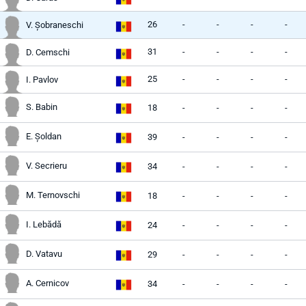
26
-
-
-
-
V. Șobraneschi
31
-
-
-
-
D. Cemschi
25
-
-
-
-
I. Pavlov
S. Babin
18
-
-
-
-
E. Șoldan
39
-
-
-
-
V. Secrieru
34
-
-
-
-
M. Ternovschi
18
-
-
-
-
I. Lebădă
24
-
-
-
-
D. Vatavu
29
-
-
-
-
A. Cernicov
34
-
-
-
-