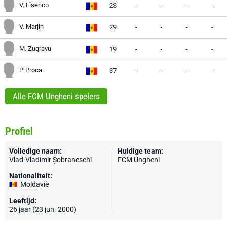
V. Lîsenco
23
-
-
-
-
V. Marjin
29
-
-
-
-
M. Zugravu
19
-
-
-
-
P. Proca
37
-
-
-
-
Alle FCM Ungheni spelers
Profiel
Volledige naam:
Huidige team:
Vlad-Vladimir Șobraneschi
FCM Ungheni
Nationaliteit:
Moldavië
Leeftijd:
26 jaar (23 jun. 2000)