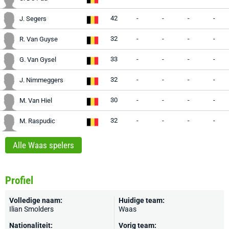
42
-
-
-
-
J. Segers
32
-
-
-
-
R. Van Guyse
33
-
-
-
-
G. Van Gysel
32
-
-
-
-
J. Nimmeggers
30
-
-
-
-
M. Van Hiel
32
-
-
-
-
M. Raspudic
Alle Waas spelers
Profiel
Volledige naam:
Huidige team:
Ilian Smolders
Waas
Nationaliteit:
Vorig team: