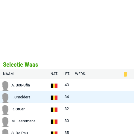
Selectie Waas
NAAM
NAT.
LFT.
WEDS.
43
-
-
-
-
A. Bou-Sfia
34
-
-
-
-
I. Smolders
32
-
-
-
-
R. Stuer
30
-
-
-
-
M. Laeremans
35
-
-
-
-
S. De Pau