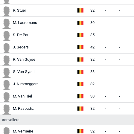
R. Stuer
32
-
-
-
M. Laeremans
30
-
-
-
S. De Pau
35
-
-
-
J. Segers
42
-
-
-
R. Van Guyse
32
-
-
-
G. Van Gysel
33
-
-
-
J. Nimmeggers
32
-
-
-
M. Van Hiel
30
-
-
-
M. Raspudic
32
-
-
-
Aanvallers
M. Vermeire
32
-
-
-