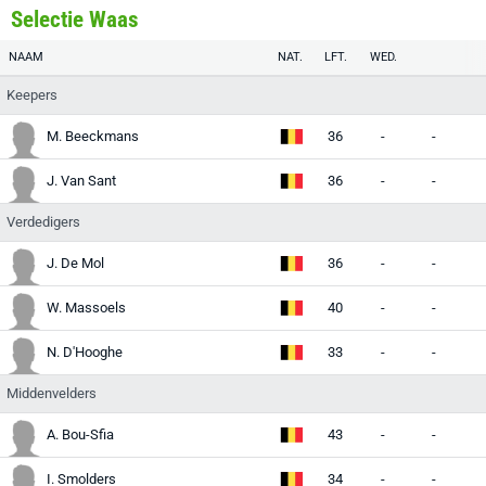
Selectie Waas
NAAM
NAT.
LFT.
WED.
Keepers
M. Beeckmans
36
-
-
-
J. Van Sant
36
-
-
-
Verdedigers
J. De Mol
36
-
-
-
W. Massoels
40
-
-
-
N. D'Hooghe
33
-
-
-
Middenvelders
A. Bou-Sfia
43
-
-
-
I. Smolders
34
-
-
-