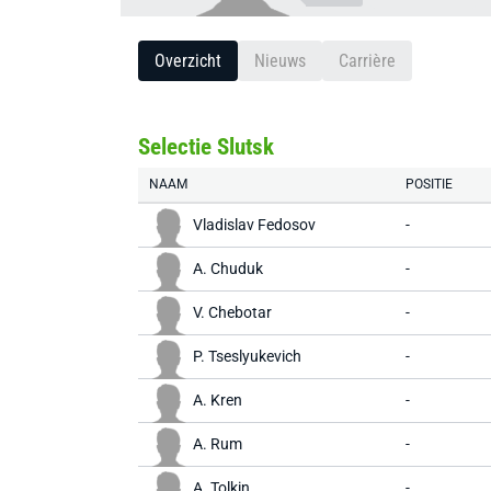
Overzicht
Nieuws
Carrière
Selectie Slutsk
NAAM
POSITIE
Vladislav Fedosov
-
A. Chuduk
-
V. Chebotar
-
P. Tseslyukevich
-
A. Kren
-
A. Rum
-
A. Tolkin
-