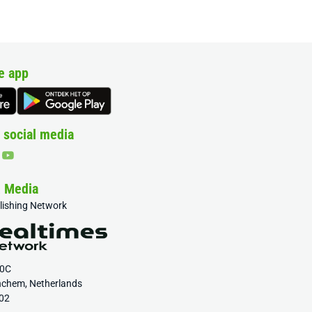
e app
 social media
& Media
blishing Network
20C
nchem, Netherlands
02