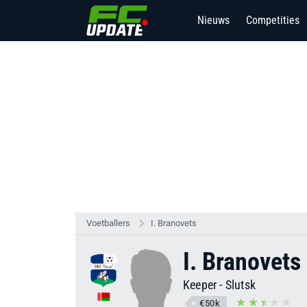
Nieuws
Competities
Voetballers
I. Branovets
I. Branovets
Keeper
-
Slutsk
€50k