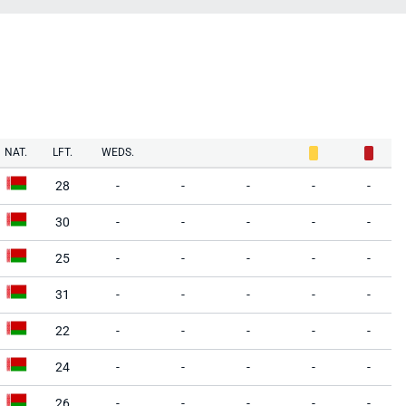
NAT.
LFT.
WEDS.
28
-
-
-
-
-
30
-
-
-
-
-
25
-
-
-
-
-
31
-
-
-
-
-
22
-
-
-
-
-
24
-
-
-
-
-
26
-
-
-
-
-