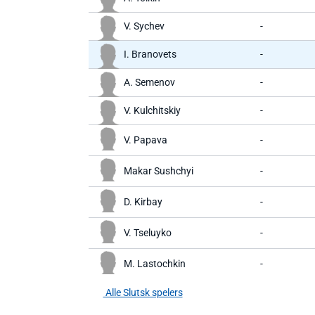
V. Sychev
-
I. Branovets
-
A. Semenov
-
V. Kulchitskiy
-
V. Papava
-
Makar Sushchyi
-
D. Kirbay
-
V. Tseluyko
-
M. Lastochkin
-
Alle Slutsk spelers