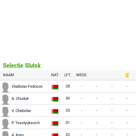
Selectie Slutsk
NAAM
NAT.
LFT.
WEDS.
28
-
-
-
-
Vladislav Fedosov
30
-
-
-
-
A. Chuduk
25
-
-
-
-
V. Chebotar
31
-
-
-
-
P. Tseslyukevich
22
-
-
-
-
A. Kren