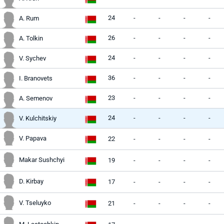
24
-
-
-
-
A. Rum
26
-
-
-
-
A. Tolkin
24
-
-
-
-
V. Sychev
36
-
-
-
-
I. Branovets
23
-
-
-
-
A. Semenov
24
-
-
-
-
V. Kulchitskiy
V. Papava
22
-
-
-
-
Makar Sushchyi
19
-
-
-
-
D. Kirbay
17
-
-
-
-
V. Tseluyko
21
-
-
-
-