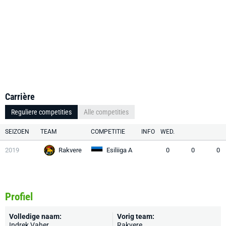
Carrière
Reguliere competities
Alle competities
SEIZOEN
TEAM
COMPETITIE
INFO
WED.
2019
Rakvere
Esiliiga A
0
0
0
Profiel
Volledige naam:
Vorig team:
Indrek Vaher
Rakvere