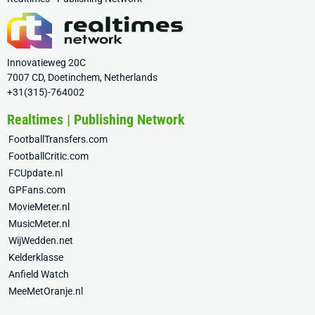
Innovatieweg 20C
7007 CD, Doetinchem, Netherlands
+31(315)-764002
Realtimes | Publishing Network
FootballTransfers.com
FootballCritic.com
FCUpdate.nl
GPFans.com
MovieMeter.nl
MusicMeter.nl
WijWedden.net
Kelderklasse
Anfield Watch
MeeMetOranje.nl