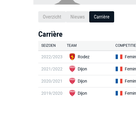
Overzicht
Nieuws
Carrière
Carrière
SEIZOEN
TEAM
COMPETITIE
2022/2023
Rodez
Femin
2021/2022
Dijon
Femin
2020/2021
Dijon
Femin
2019/2020
Dijon
Femin