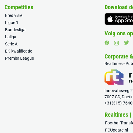
Competities
Download d
Eredivisie
Ligue 1
Bundesliga
Volg ons op
Laliga
Serie A
EK-kwalificatie
Corporate 
Premier League
Realtimes - Pu
Innovatieweg 
7007 CD, Doeti
+31(315)-7640
Realtimes |
FootballTrans
FCUpdate.nl