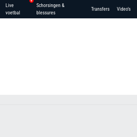
6
Live
Schorsingen &
Transfers
Video's
voetbal
blessures