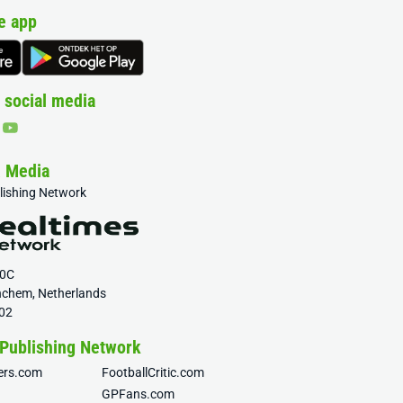
e app
 social media
& Media
blishing Network
20C
nchem, Netherlands
02
 Publishing Network
fers.com
FootballCritic.com
GPFans.com