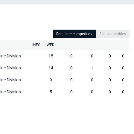
Reguliere competities
Alle competities
INFO
WED.
ine Division 1
15
0
0
0
0
ine Division 1
14
0
1
0
0
ine Division 1
9
0
0
0
0
ine Division 1
5
0
0
0
0