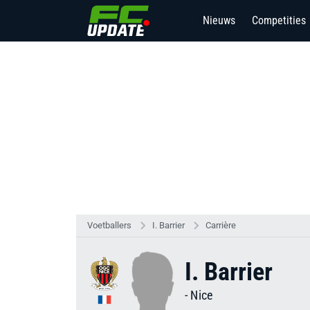
Nieuws
Competities
6
Voetballers
I. Barrier
Carrière
I. Barrier
-
Nice