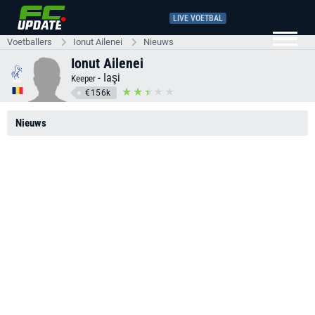
LIVE VOETBAL
Voetballers
Ionut Ailenei
Nieuws
Ionut Ailenei
-
Iaşi
Keeper
€156k
Nieuws