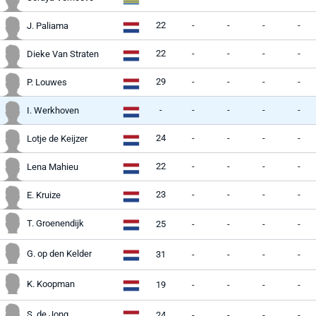
22
-
-
-
-
J. Paliama
22
-
-
-
-
Dieke Van Straten
29
-
-
-
-
P. Louwes
-
-
-
-
-
I. Werkhoven
24
-
-
-
-
Lotje de Keijzer
22
-
-
-
-
Lena Mahieu
23
-
-
-
-
E. Kruize
T. Groenendijk
25
-
-
-
-
G. op den Kelder
31
-
-
-
-
K. Koopman
19
-
-
-
-
S. de Jong
24
-
-
-
-