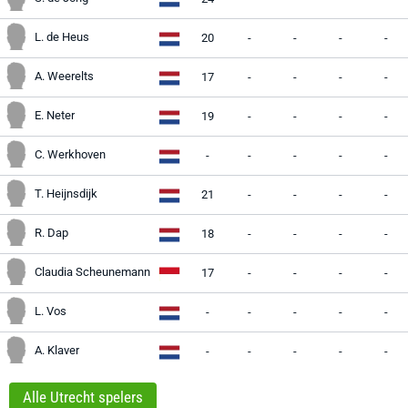
L. de Heus
20
-
-
-
-
A. Weerelts
17
-
-
-
-
E. Neter
19
-
-
-
-
C. Werkhoven
-
-
-
-
-
T. Heijnsdijk
21
-
-
-
-
R. Dap
18
-
-
-
-
Claudia Scheunemann
17
-
-
-
-
L. Vos
-
-
-
-
-
A. Klaver
-
-
-
-
-
Alle Utrecht spelers