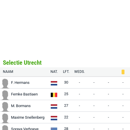
Selectie Utrecht
NAAM
NAT.
LFT.
WEDS.
30
-
-
-
-
F. Hermans
25
-
-
-
-
Femke Bastiaen
27
-
-
-
-
M. Bormans
22
-
-
-
-
Maxime Snellenberg
28
-
-
-
-
Soraya Verhoeve