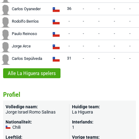
36
-
-
-
-
Carlos Oyaneder
-
-
-
-
-
Rodolfo Berríos
-
-
-
-
-
Paulo Reinoso
-
-
-
-
-
Jorge Arce
31
-
-
-
-
Carlos Sepúlveda
Alle La Higuera spelers
Profiel
Volledige naam:
Huidige team:
Jorge Israel Romo Salinas
La Higuera
Nationaliteit:
Interlands:
Chili
1
Leeftijd:
Vorige teams: