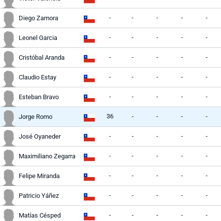
-
-
-
-
-
Diego Zamora
-
-
-
-
-
Leonel Garcia
-
-
-
-
-
Cristóbal Aranda
-
-
-
-
-
Claudio Estay
-
-
-
-
-
Esteban Bravo
36
-
-
-
-
Jorge Romo
-
-
-
-
-
José Oyaneder
-
-
-
-
-
Maximiliano Zegarra
-
-
-
-
-
Felipe Miranda
-
-
-
-
-
Patricio Yáñez
-
-
-
-
-
Matías Césped