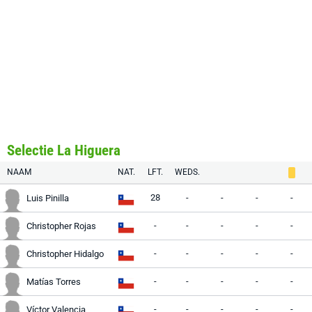
Selectie La Higuera
NAAM
NAT.
LFT.
WEDS.
28
-
-
-
-
Luis Pinilla
-
-
-
-
-
Christopher Rojas
-
-
-
-
-
Christopher Hidalgo
-
-
-
-
-
Matías Torres
-
-
-
-
-
Víctor Valencia