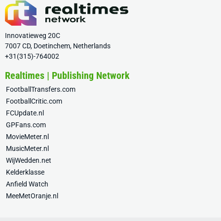
Innovatieweg 20C
7007 CD, Doetinchem, Netherlands
+31(315)-764002
Realtimes | Publishing Network
FootballTransfers.com
FootballCritic.com
FCUpdate.nl
GPFans.com
MovieMeter.nl
MusicMeter.nl
WijWedden.net
Kelderklasse
Anfield Watch
MeeMetOranje.nl