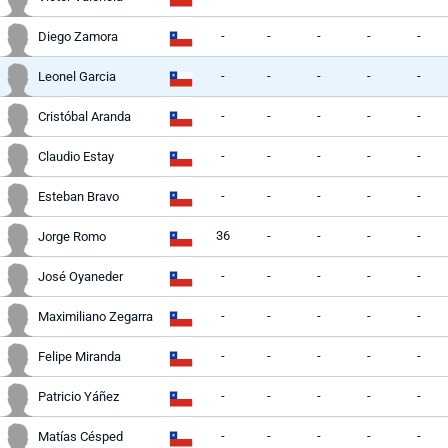
-
-
-
-
-
Diego Zamora
-
-
-
-
-
Leonel Garcia
-
-
-
-
-
Cristóbal Aranda
-
-
-
-
-
Claudio Estay
-
-
-
-
-
Esteban Bravo
36
-
-
-
-
Jorge Romo
-
-
-
-
-
José Oyaneder
-
-
-
-
-
Maximiliano Zegarra
-
-
-
-
-
Felipe Miranda
-
-
-
-
-
Patricio Yáñez
-
-
-
-
-
Matías Césped