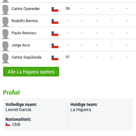
36
-
-
-
-
Carlos Oyaneder
-
-
-
-
-
Rodolfo Berríos
-
-
-
-
-
Paulo Reinoso
-
-
-
-
-
Jorge Arce
31
-
-
-
-
Carlos Sepúlveda
Alle La Higuera spelers
Profiel
Volledige naam:
Huidige team:
Leonel García
La Higuera
Nationaliteit:
Chili