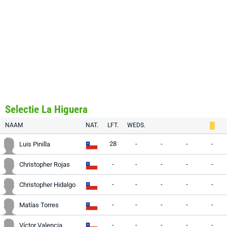
Selectie La Higuera
NAAM
NAT.
LFT.
WEDS.
28
-
-
-
-
Luis Pinilla
-
-
-
-
-
Christopher Rojas
-
-
-
-
-
Christopher Hidalgo
-
-
-
-
-
Matías Torres
-
-
-
-
-
Víctor Valencia