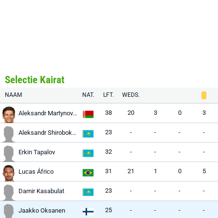
Selectie Kairat
NAAM
NAT.
LFT.
WEDS.
38
20
3
0
3
Aleksandr Martynovich
23
-
-
-
-
Aleksandr Shirobokov
32
-
-
-
-
Erkin Tapalov
31
21
1
0
5
Lucas Áfrico
23
-
-
-
-
Damir Kasabulat
25
-
-
-
-
Jaakko Oksanen