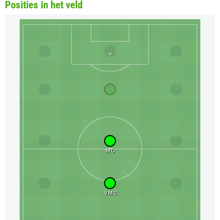
Posities in het veld
MC
VMC