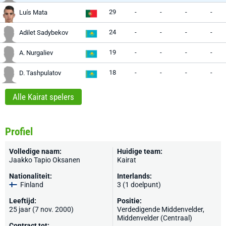
29
-
-
-
-
Luís Mata
24
-
-
-
-
Adilet Sadybekov
19
-
-
-
-
A. Nurgaliev
18
-
-
-
-
D. Tashpulatov
Alle Kairat spelers
Profiel
Volledige naam:
Huidige team:
Jaakko Tapio Oksanen
Kairat
Nationaliteit:
Interlands:
Finland
3 (1 doelpunt)
Leeftijd:
Positie:
25 jaar (7 nov. 2000)
Verdedigende Middenvelder,
Middenvelder (Centraal)
Contract tot: