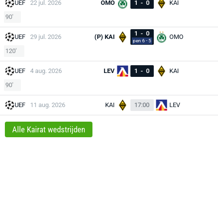
UEF
22 jul. 2026
OMO
1
-
0
KAI
90'
1
-
0
UEF
29 jul. 2026
(P) KAI
OMO
pen 6 - 5
120'
UEF
4 aug. 2026
LEV
1
-
0
KAI
90'
UEF
11 aug. 2026
KAI
17:00
LEV
Alle Kairat wedstrijden