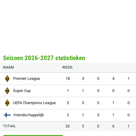
Seizoen 2026-2027 statistieken
NAAM
WEDS.
Premier League
18
3
0
4
1
Super Cup
1
1
0
0
0
UEFA Champions League
5
0
0
1
0
Vriendschappelijk
2
1
0
1
0
TOTAAL
26
5
0
6
1