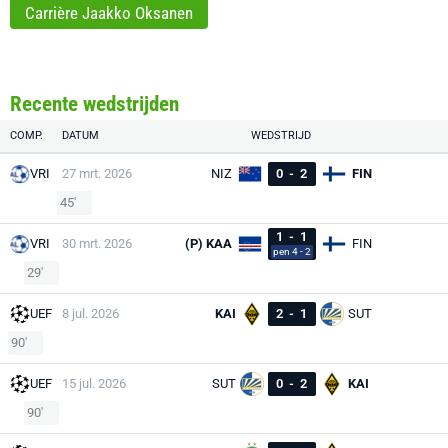
Carrière Jaakko Oksanen
Recente wedstrijden
COMP.
DATUM
WEDSTRIJD
VRI
27 mrt. 2026
NIZ
0
-
2
FIN
45'
1
-
1
VRI
30 mrt. 2026
(P) KAA
FIN
pen 4 - 2
29'
UEF
8 jul. 2026
KAI
2
-
1
SUT
90'
UEF
15 jul. 2026
SUT
0
-
2
KAI
90'