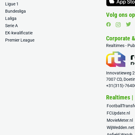
Ligue 1
Bundesliga
Volg ons op
Laliga
Serie A
EK-kwalificatie
Corporate 
Premier League
Realtimes - Pu
Innovatieweg 
7007 CD, Doeti
+31(315)-7640
Realtimes |
FootballTrans
FCUpdate.nl
MovieMeter.nl
WijWedden.net
Anfield Watch