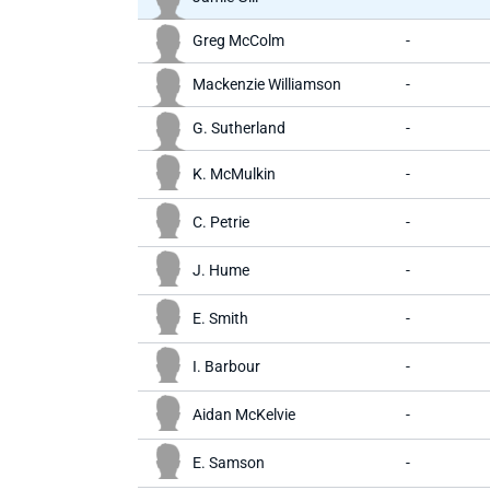
Greg McColm
-
Mackenzie Williamson
-
G. Sutherland
-
K. McMulkin
-
C. Petrie
-
J. Hume
-
E. Smith
-
I. Barbour
-
Aidan McKelvie
-
E. Samson
-