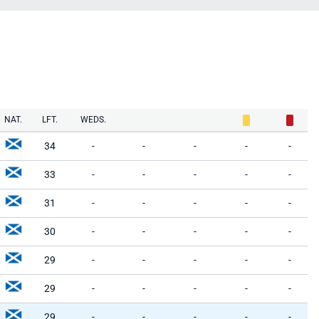
NAT.
LFT.
WEDS.
34
-
-
-
-
-
33
-
-
-
-
-
31
-
-
-
-
-
30
-
-
-
-
-
29
-
-
-
-
-
29
-
-
-
-
-
29
-
-
-
-
-