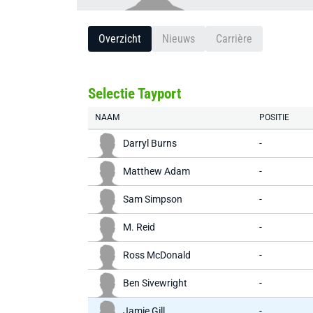
Overzicht
Nieuws
Carrière
Selectie Tayport
NAAM
POSITIE
Darryl Burns
-
Matthew Adam
-
Sam Simpson
-
M. Reid
-
Ross McDonald
-
Ben Sivewright
-
Jamie Gill
-