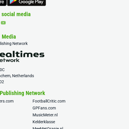
 social media
& Media
blishing Network
20C
nchem, Netherlands
02
 Publishing Network
fers.com
FootballCritic.com
GPFans.com
MusicMeter.nl
Kelderklasse
MeeMetOranje.nl