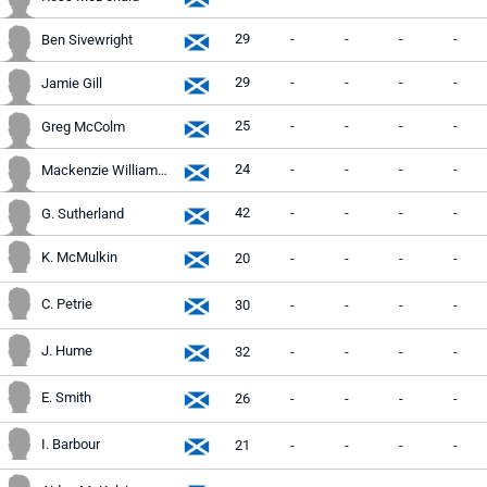
29
-
-
-
-
Ben Sivewright
29
-
-
-
-
Jamie Gill
25
-
-
-
-
Greg McColm
24
-
-
-
-
Mackenzie Williamson
42
-
-
-
-
G. Sutherland
K. McMulkin
20
-
-
-
-
C. Petrie
30
-
-
-
-
J. Hume
32
-
-
-
-
E. Smith
26
-
-
-
-
I. Barbour
21
-
-
-
-