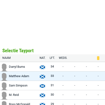
Selectie Tayport
NAAM
NAT.
LFT.
WEDS.
34
-
-
-
-
Darryl Burns
33
-
-
-
-
Matthew Adam
31
-
-
-
-
Sam Simpson
30
-
-
-
-
M. Reid
29
-
-
-
-
Ross McDonald