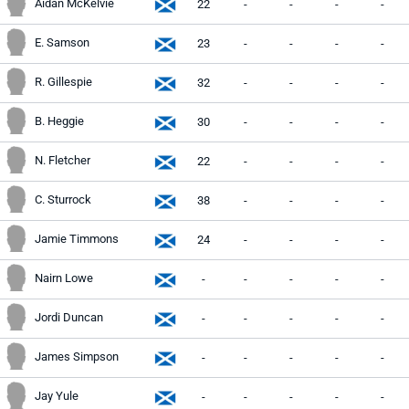
Aidan McKelvie
22
-
-
-
-
E. Samson
23
-
-
-
-
R. Gillespie
32
-
-
-
-
B. Heggie
30
-
-
-
-
N. Fletcher
22
-
-
-
-
C. Sturrock
38
-
-
-
-
Jamie Timmons
24
-
-
-
-
Nairn Lowe
-
-
-
-
-
Jordi Duncan
-
-
-
-
-
James Simpson
-
-
-
-
-
Jay Yule
-
-
-
-
-