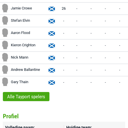
Jamie Crowe
26
-
-
-
-
Stefan Elvin
-
-
-
-
-
Aaron Flood
-
-
-
-
-
Kieron Crighton
-
-
-
-
-
Nick Mann
-
-
-
-
-
Andrew Ballantine
-
-
-
-
-
Gary Thain
-
-
-
-
-
Alle Tayport spelers
Profiel
Volledige naam:
Huidige team: