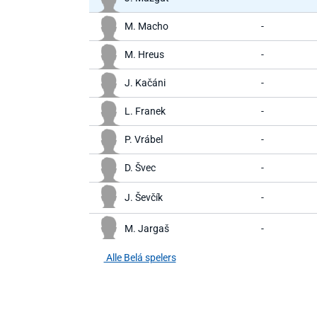
M. Macho
-
M. Hreus
-
J. Kačáni
-
L. Franek
-
P. Vrábel
-
D. Švec
-
J. Ševčík
-
M. Jargaš
-
Alle Belá spelers