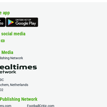
e app
 social media
& Media
blishing Network
20C
nchem, Netherlands
02
 Publishing Network
fers.com
FootballCritic.com