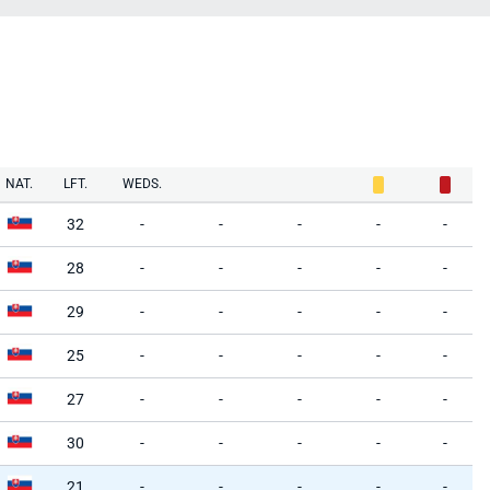
NAT.
LFT.
WEDS.
32
-
-
-
-
-
28
-
-
-
-
-
29
-
-
-
-
-
25
-
-
-
-
-
27
-
-
-
-
-
30
-
-
-
-
-
21
-
-
-
-
-