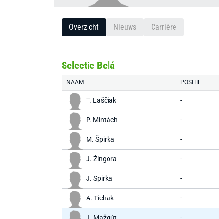
Overzicht
Nieuws
Carrière
Selectie Belá
NAAM
POSITIE
T. Laščiak
-
P. Mintách
-
M. Špirka
-
J. Žingora
-
J. Špirka
-
A. Tichák
-
J. Mažgút
-