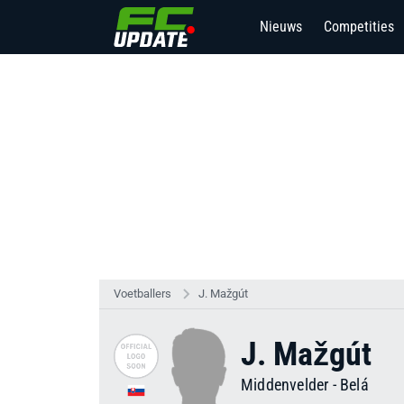
Nieuws
Competities
Voetballers
J. Mažgút
J. Mažgút
Middenvelder
-
Belá