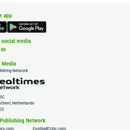
e app
 social media
& Media
blishing Network
20C
nchem, Netherlands
02
 Publishing Network
fers.com
FootballCritic.com