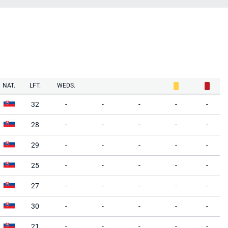
NAT.
LFT.
WEDS.
32
-
-
-
-
-
28
-
-
-
-
-
29
-
-
-
-
-
25
-
-
-
-
-
27
-
-
-
-
-
30
-
-
-
-
-
21
-
-
-
-
-