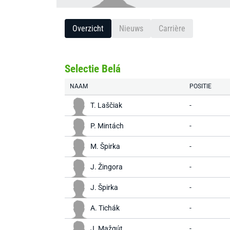
Overzicht
Nieuws
Carrière
Selectie Belá
NAAM
POSITIE
T. Laščiak
-
P. Mintách
-
M. Špirka
-
J. Žingora
-
J. Špirka
-
A. Tichák
-
J. Mažgút
-