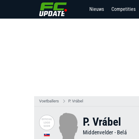
Nieuws
Competities
Voetballers
P. Vrábel
P. Vrábel
Middenvelder
-
Belá