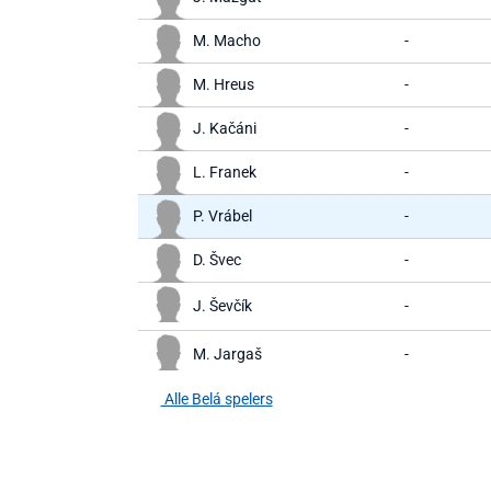
M. Macho
-
M. Hreus
-
J. Kačáni
-
L. Franek
-
P. Vrábel
-
D. Švec
-
J. Ševčík
-
M. Jargaš
-
Alle Belá spelers