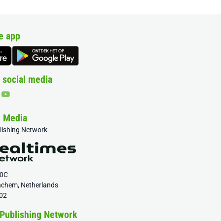
e app
 social media
& Media
blishing Network
20C
nchem, Netherlands
02
 Publishing Network