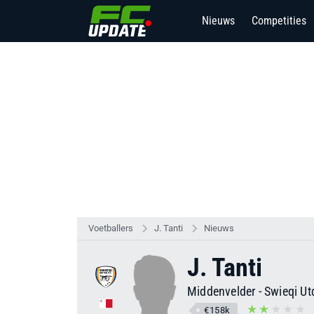
Nieuws
Competities
Voetballers
J. Tanti
Nieuws
J. Tanti
Middenvelder
-
Swieqi Ut
€158k