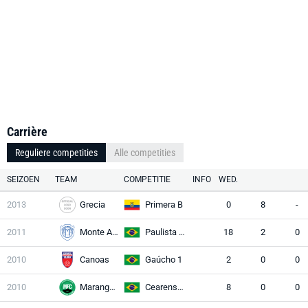
Carrière
Reguliere competities
Alle competities
SEIZOEN
TEAM
COMPETITIE
INFO
WED.
2013
Grecia
Primera B
0
8
-
2011
Monte Azul
Paulista A2
18
2
0
2010
Canoas
Gaúcho 1
2
0
0
2010
Maranguape
Cearense 1
8
0
0