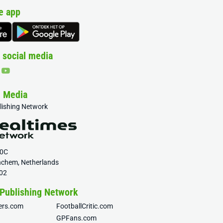
e app
 social media
& Media
blishing Network
20C
nchem, Netherlands
02
 Publishing Network
fers.com
FootballCritic.com
GPFans.com