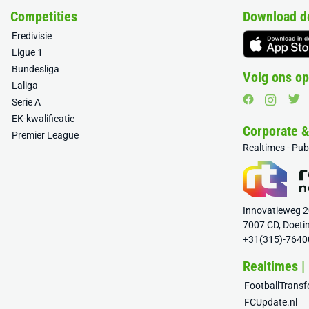
Competities
Download d
Eredivisie
Ligue 1
Bundesliga
Volg ons op
Laliga
Serie A
EK-kwalificatie
Corporate 
Premier League
Realtimes - Pu
Innovatieweg 
7007 CD, Doeti
+31(315)-7640
Realtimes |
FootballTrans
FCUpdate.nl