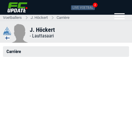
2
LIVE VOETBAL
Voetballers
J. Höckert
Carrière
J. Höckert
-
Lauttasaari
Carrière