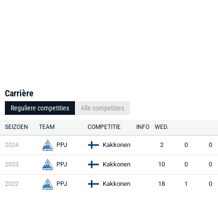
Carrière
Reguliere competities
Alle competities
SEIZOEN
TEAM
COMPETITIE
INFO
WED.
2024
PPJ
Kakkonen
2
0
0
2023
PPJ
Kakkonen
10
0
0
2022
PPJ
Kakkonen
18
1
0