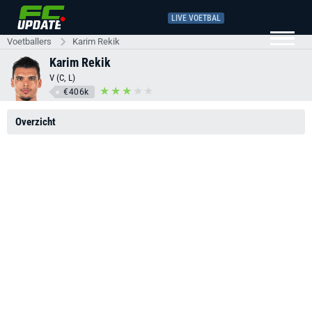
LIVE VOETBAL
Voetballers
Karim Rekik
Karim Rekik
V (C, L)
€406k
Overzicht