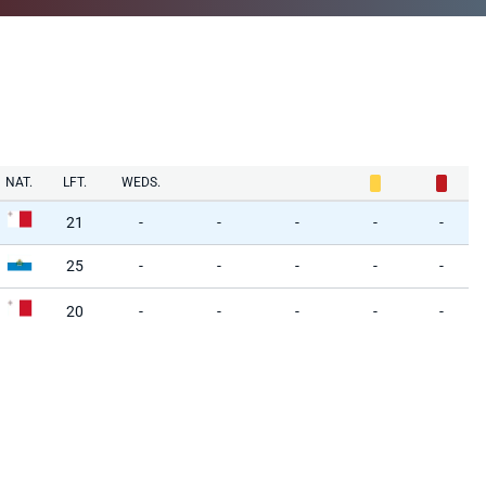
NAT.
LFT.
WEDS.
21
-
-
-
-
-
25
-
-
-
-
-
20
-
-
-
-
-