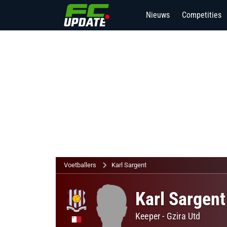
Nieuws
Competities
Voetballers
Karl Sargent
Karl Sargent
Keeper
-
Gzira Utd