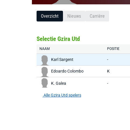
Overzicht
Nieuws
Carrière
Selectie Gzira Utd
NAAM
POSITIE
Karl Sargent
-
Edoardo Colombo
K
K. Galea
-
Alle Gzira Utd spelers