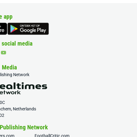
e app
 social media
& Media
blishing Network
20C
nchem, Netherlands
02
 Publishing Network
fers.com
FootballCritic.com