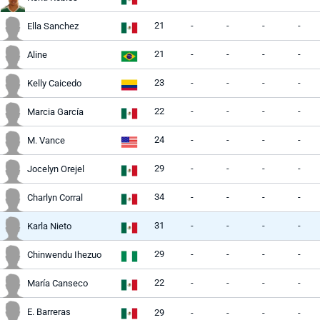
21
-
-
-
-
Ella Sanchez
21
-
-
-
-
Aline
23
-
-
-
-
Kelly Caicedo
22
-
-
-
-
Marcia García
24
-
-
-
-
M. Vance
29
-
-
-
-
Jocelyn Orejel
34
-
-
-
-
Charlyn Corral
31
-
-
-
-
Karla Nieto
29
-
-
-
-
Chinwendu Ihezuo
22
-
-
-
-
María Canseco
E. Barreras
29
-
-
-
-