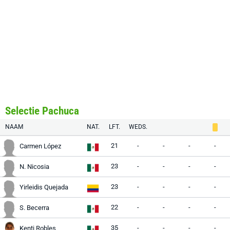
Selectie Pachuca
NAAM
NAT.
LFT.
WEDS.
21
-
-
-
-
Carmen López
23
-
-
-
-
N. Nicosia
23
-
-
-
-
Yirleidis Quejada
22
-
-
-
-
S. Becerra
35
-
-
-
-
Kenti Robles