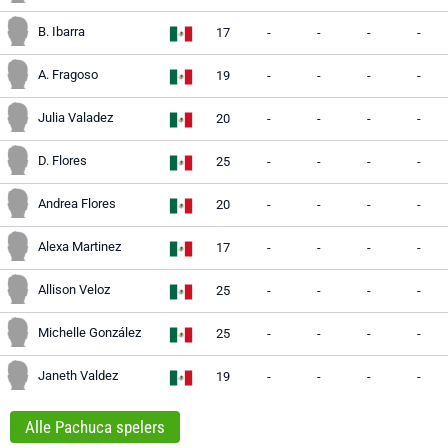
B. Ibarra
17
-
-
-
-
A. Fragoso
19
-
-
-
-
Julia Valadez
20
-
-
-
-
D. Flores
25
-
-
-
-
Andrea Flores
20
-
-
-
-
Alexa Martinez
17
-
-
-
-
Allison Veloz
25
-
-
-
-
Michelle González
25
-
-
-
-
Janeth Valdez
19
-
-
-
-
Alle Pachuca spelers