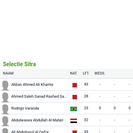
Selectie Sitra
NAAM
NAT.
LFT.
WEDS.
43
-
-
-
Abbas Ahmed Ali Khamis
28
-
-
-
Ahmed Saleh Sanad Rashed Sanad
23
0
0
0
Rodrigo Varanda
32
-
-
-
Abdulwasea Abdullah Al Matari
33
-
-
-
Ali Abdulrasol Al Osfor