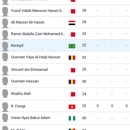
28
-
-
-
Yusuf Habib Mansoor Hasan Shabaan
29
-
-
-
Ali Nasser Ali Hasan
23
-
-
-
Ramzi Abdulla Zain Mohamed Khudhair
22
-
-
-
Kennyd
Ousman Yaya Al-Hadj Hassan
32
-
-
-
25
-
-
-
Vincent Ani Emmanuel
Ousman Hassan
30
-
-
-
Khalifa Alafi
24
-
-
-
23
0
0
0
R. Fourgi
Imran Ilyas Bakur Adam
30
-
-
-