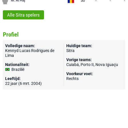
M. Al Haj
30
-
-
-
Alle Sitra spelers
Profiel
Volledige naam:
Huidige team:
Kennyd Lucas Rodrigues de
Sitra
Lima
Vorige teams:
Nationaliteit:
Cuiabá
, Porto II, Nova Iguaçu
Brazilië
Voorkeur voet:
Leeftijd:
Rechts
22 jaar (6 mrt. 2004)