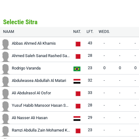
Selectie Sitra
NAAM
NAT.
LFT.
WEDS.
43
-
-
-
Abbas Ahmed Ali Khamis
28
-
-
-
Ahmed Saleh Sanad Rashed Sanad
23
0
0
0
Rodrigo Varanda
32
-
-
-
Abdulwasea Abdullah Al Matari
33
-
-
-
Ali Abdulrasol Al Osfor
28
-
-
-
Yusuf Habib Mansoor Hasan Shabaan
29
-
-
-
Ali Nasser Ali Hasan
23
-
-
-
Ramzi Abdulla Zain Mohamed Khudhair