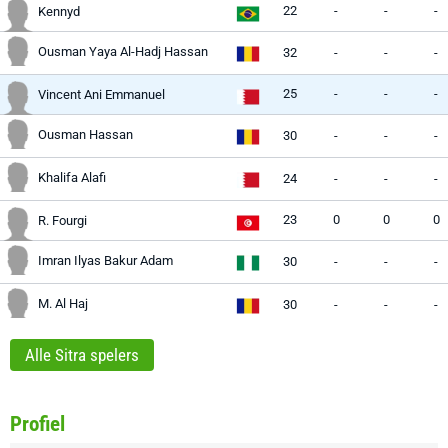
22
-
-
-
Kennyd
Ousman Yaya Al-Hadj Hassan
32
-
-
-
25
-
-
-
Vincent Ani Emmanuel
Ousman Hassan
30
-
-
-
Khalifa Alafi
24
-
-
-
23
0
0
0
R. Fourgi
Imran Ilyas Bakur Adam
30
-
-
-
M. Al Haj
30
-
-
-
Alle Sitra spelers
Profiel