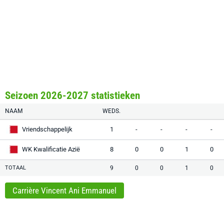
Seizoen 2026-2027 statistieken
NAAM
WEDS.
Vriendschappelijk
1
-
-
-
-
WK Kwalificatie Azië
8
0
0
1
0
TOTAAL
9
0
0
1
0
Carrière Vincent Ani Emmanuel