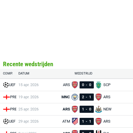
Recente wedstrijden
COMP.
DATUM
WEDSTRIJD
UEF
15 apr. 2026
ARS
0
-
0
SCP
PRE
19 apr. 2026
MNC
2
-
1
ARS
PRE
25 apr. 2026
ARS
1
-
0
NEW
UEF
29 apr. 2026
ATM
1
-
1
ARS