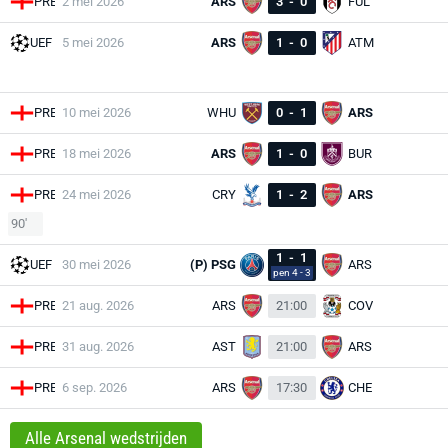
PRE
2 mei 2026
ARS
3
-
0
FUL
UEF
5 mei 2026
ARS
1
-
0
ATM
PRE
10 mei 2026
WHU
0
-
1
ARS
PRE
18 mei 2026
ARS
1
-
0
BUR
PRE
24 mei 2026
CRY
1
-
2
ARS
90'
1
-
1
UEF
30 mei 2026
(P) PSG
ARS
pen 4 - 3
PRE
21 aug. 2026
ARS
21:00
COV
PRE
31 aug. 2026
AST
21:00
ARS
PRE
6 sep. 2026
ARS
17:30
CHE
Alle Arsenal wedstrijden