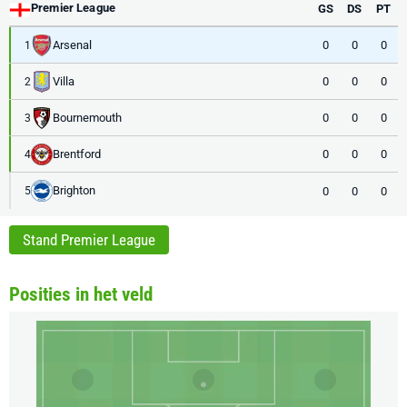
Premier League
GS
DS
PT
Arsenal
0
0
0
1
Villa
0
0
0
2
Bournemouth
0
0
0
3
Brentford
0
0
0
4
Brighton
0
0
0
5
Stand Premier League
Posities in het veld