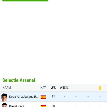
Selectie Arsenal
NAAM
NAT.
LFT.
WEDS.
31
-
-
-
-
Kepa Arrizabalaga Revuelta
30
-
-
-
-
David Raya