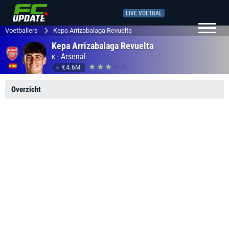
LIVE VOETBAL
Voetballers
Kepa Arrizabalaga Revuelta
Kepa Arrizabalaga Revuelta
-
Arsenal
K
€4.6M
Overzicht