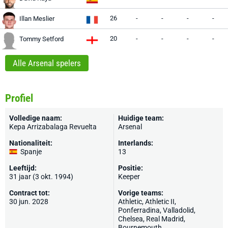
26
-
-
-
-
Illan Meslier
20
-
-
-
-
Tommy Setford
Alle Arsenal spelers
Profiel
Volledige naam:
Huidige team:
Kepa Arrizabalaga Revuelta
Arsenal
Nationaliteit:
Interlands:
Spanje
13
Leeftijd:
Positie:
31 jaar (3 okt. 1994)
Keeper
Contract tot:
Vorige teams:
30 jun. 2028
Athletic
,
Athletic II
,
Ponferradina
,
Valladolid
,
Chelsea
,
Real Madrid
,
Bournemouth