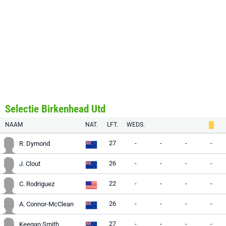
Selectie Birkenhead Utd
NAAM
NAT.
LFT.
WEDS.
27
-
-
-
-
R. Dymond
26
-
-
-
-
J. Clout
22
-
-
-
-
C. Rodriguez
26
-
-
-
-
A. Connor-McClean
27
-
-
-
-
Keegan Smith