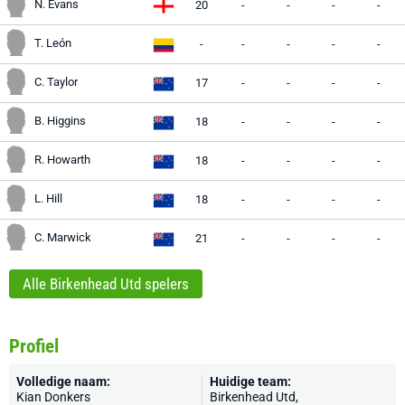
N. Evans
20
-
-
-
-
T. León
-
-
-
-
-
C. Taylor
17
-
-
-
-
B. Higgins
18
-
-
-
-
R. Howarth
18
-
-
-
-
L. Hill
18
-
-
-
-
C. Marwick
21
-
-
-
-
Alle Birkenhead Utd spelers
Profiel
Volledige naam:
Huidige team:
Kian Donkers
Birkenhead Utd
,