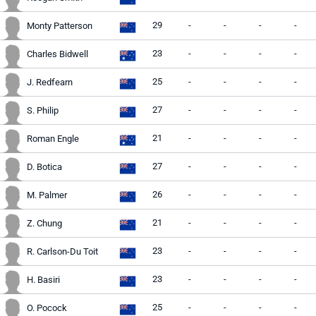
29
-
-
-
-
Monty Patterson
23
-
-
-
-
Charles Bidwell
25
-
-
-
-
J. Redfearn
27
-
-
-
-
S. Philip
21
-
-
-
-
Roman Engle
27
-
-
-
-
D. Botica
26
-
-
-
-
M. Palmer
21
-
-
-
-
Z. Chung
23
-
-
-
-
R. Carlson-Du Toit
23
-
-
-
-
H. Basiri
25
-
-
-
-
O. Pocock