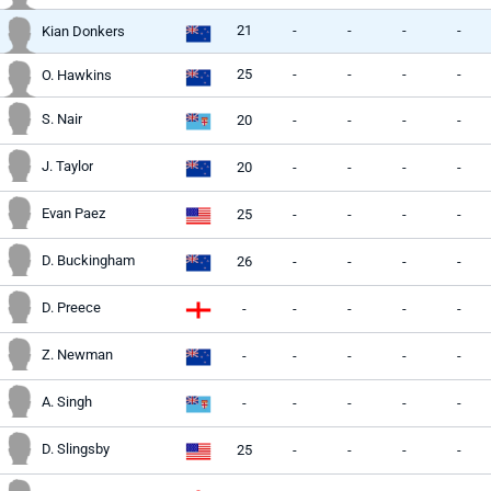
21
-
-
-
-
Kian Donkers
25
-
-
-
-
O. Hawkins
S. Nair
20
-
-
-
-
J. Taylor
20
-
-
-
-
Evan Paez
25
-
-
-
-
D. Buckingham
26
-
-
-
-
D. Preece
-
-
-
-
-
Z. Newman
-
-
-
-
-
A. Singh
-
-
-
-
-
D. Slingsby
25
-
-
-
-