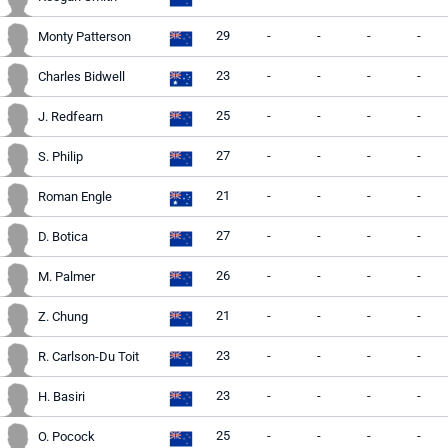
29
-
-
-
-
Monty Patterson
23
-
-
-
-
Charles Bidwell
25
-
-
-
-
J. Redfearn
27
-
-
-
-
S. Philip
21
-
-
-
-
Roman Engle
27
-
-
-
-
D. Botica
26
-
-
-
-
M. Palmer
21
-
-
-
-
Z. Chung
23
-
-
-
-
R. Carlson-Du Toit
23
-
-
-
-
H. Basiri
25
-
-
-
-
O. Pocock