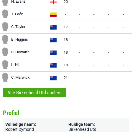
N. Evans
20
-
-
-
-
T. León
-
-
-
-
-
C. Taylor
17
-
-
-
-
B. Higgins
18
-
-
-
-
R. Howarth
18
-
-
-
-
L. Hill
18
-
-
-
-
C. Marwick
21
-
-
-
-
Alle Birkenhead Utd spelers
Profiel
Volledige naam:
Huidige team:
Robert Dymond
Birkenhead Utd