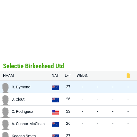
Selectie Birkenhead Utd
NAAM
NAT.
LFT.
WEDS.
27
-
-
-
-
R. Dymond
26
-
-
-
-
J. Clout
22
-
-
-
-
C. Rodriguez
26
-
-
-
-
A. Connor-McClean
27
-
-
-
-
Keegan Smith