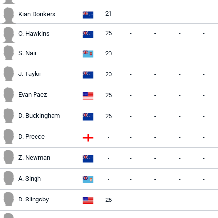
21
-
-
-
-
Kian Donkers
25
-
-
-
-
O. Hawkins
S. Nair
20
-
-
-
-
J. Taylor
20
-
-
-
-
Evan Paez
25
-
-
-
-
D. Buckingham
26
-
-
-
-
D. Preece
-
-
-
-
-
Z. Newman
-
-
-
-
-
A. Singh
-
-
-
-
-
D. Slingsby
25
-
-
-
-