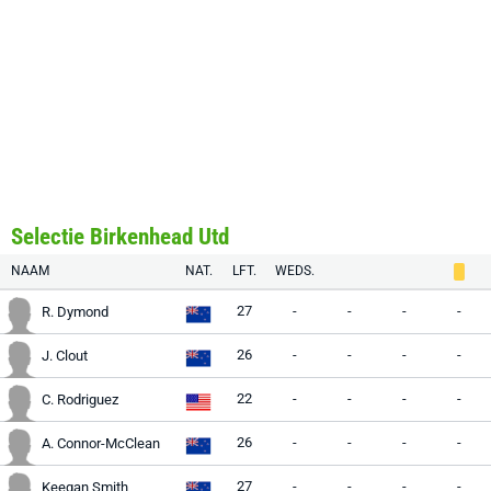
Selectie Birkenhead Utd
NAAM
NAT.
LFT.
WEDS.
27
-
-
-
-
R. Dymond
26
-
-
-
-
J. Clout
22
-
-
-
-
C. Rodriguez
26
-
-
-
-
A. Connor-McClean
27
-
-
-
-
Keegan Smith