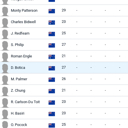
29
-
-
-
-
Monty Patterson
23
-
-
-
-
Charles Bidwell
25
-
-
-
-
J. Redfearn
27
-
-
-
-
S. Philip
21
-
-
-
-
Roman Engle
27
-
-
-
-
D. Botica
26
-
-
-
-
M. Palmer
21
-
-
-
-
Z. Chung
23
-
-
-
-
R. Carlson-Du Toit
23
-
-
-
-
H. Basiri
25
-
-
-
-
O. Pocock