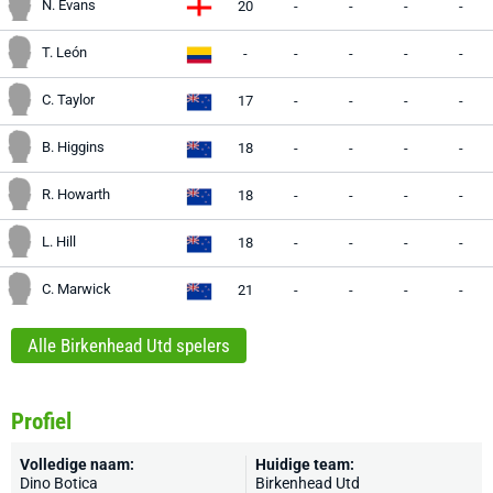
N. Evans
20
-
-
-
-
T. León
-
-
-
-
-
C. Taylor
17
-
-
-
-
B. Higgins
18
-
-
-
-
R. Howarth
18
-
-
-
-
L. Hill
18
-
-
-
-
C. Marwick
21
-
-
-
-
Alle Birkenhead Utd spelers
Profiel
Volledige naam:
Huidige team:
Dino Botica
Birkenhead Utd