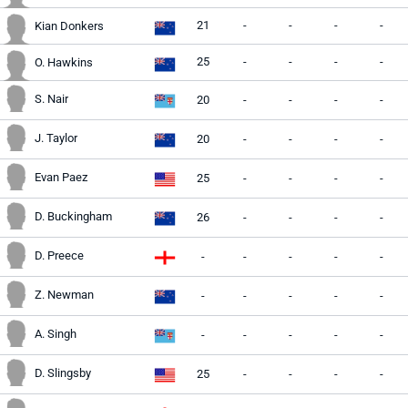
21
-
-
-
-
Kian Donkers
25
-
-
-
-
O. Hawkins
S. Nair
20
-
-
-
-
J. Taylor
20
-
-
-
-
Evan Paez
25
-
-
-
-
D. Buckingham
26
-
-
-
-
D. Preece
-
-
-
-
-
Z. Newman
-
-
-
-
-
A. Singh
-
-
-
-
-
D. Slingsby
25
-
-
-
-