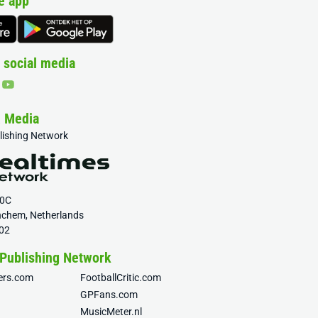
e app
 social media
& Media
blishing Network
20C
nchem, Netherlands
02
 Publishing Network
fers.com
FootballCritic.com
GPFans.com
MusicMeter.nl