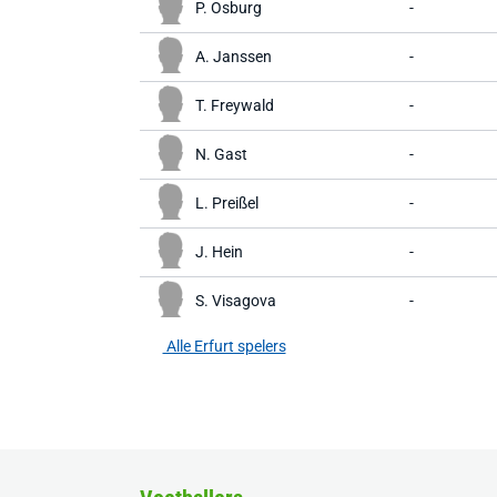
P. Osburg
-
A. Janssen
-
T. Freywald
-
N. Gast
-
L. Preißel
-
J. Hein
-
S. Visagova
-
Alle Erfurt spelers