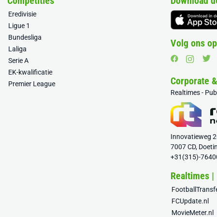
Competities
Download d
Eredivisie
Ligue 1
Bundesliga
Volg ons op
Laliga
Serie A
EK-kwalificatie
Corporate 
Premier League
Realtimes - Pu
Innovatieweg 
7007 CD, Doeti
+31(315)-7640
Realtimes |
FootballTrans
FCUpdate.nl
MovieMeter.nl