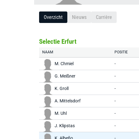
Overzicht
Nieuws
Carrière
Selectie Erfurt
NAAM
POSITIE
M. Chmiel
-
G. Meißner
-
K. Groll
-
A. Mittelsdorf
-
M. Uhl
-
J. Klipstas
-
K. Albeño
-