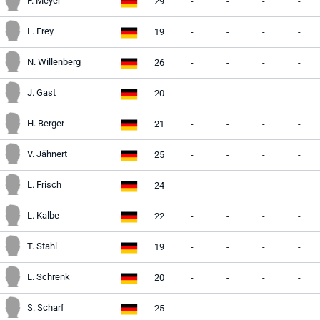
P. Meyer
29
-
-
-
-
L. Frey
19
-
-
-
-
N. Willenberg
26
-
-
-
-
J. Gast
20
-
-
-
-
H. Berger
21
-
-
-
-
V. Jähnert
25
-
-
-
-
L. Frisch
24
-
-
-
-
L. Kalbe
22
-
-
-
-
T. Stahl
19
-
-
-
-
L. Schrenk
20
-
-
-
-
S. Scharf
25
-
-
-
-