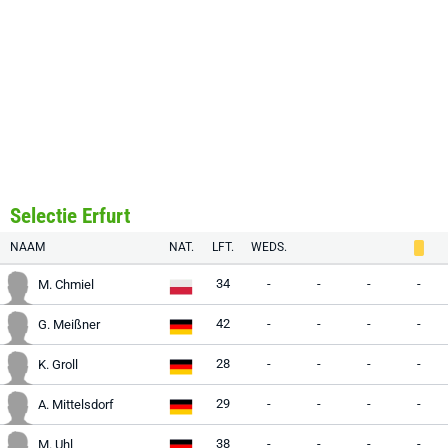
Selectie Erfurt
NAAM
NAT.
LFT.
WEDS.
34
-
-
-
-
M. Chmiel
42
-
-
-
-
G. Meißner
28
-
-
-
-
K. Groll
29
-
-
-
-
A. Mittelsdorf
38
-
-
-
-
M. Uhl