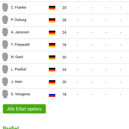
C. Franke
23
-
-
-
-
P. Osburg
28
-
-
-
-
A. Janssen
24
-
-
-
-
T. Freywald
18
-
-
-
-
N. Gast
20
-
-
-
-
L. Preißel
24
-
-
-
-
J. Hein
20
-
-
-
-
S. Visagova
18
-
-
-
-
Alle Erfurt spelers
Profiel