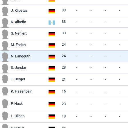
33
-
-
-
-
J. Klipstas
33
-
-
-
-
K. Albeño
33
-
-
-
-
S. Nehlert
24
-
-
-
-
M. Ehrich
24
-
-
-
-
N. Langguth
28
-
-
-
-
S. Jorcke
T. Berger
21
-
-
-
-
K. Hasenbein
19
-
-
-
-
P. Huck
23
-
-
-
-
L. Ullrich
18
-
-
-
-