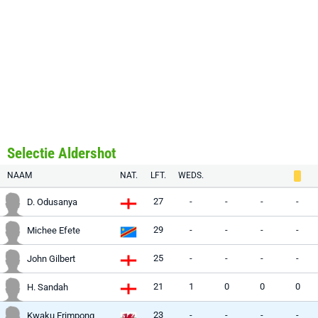
Selectie Aldershot
NAAM
NAT.
LFT.
WEDS.
27
-
-
-
-
D. Odusanya
29
-
-
-
-
Michee Efete
25
-
-
-
-
John Gilbert
21
1
0
0
0
H. Sandah
23
-
-
-
-
Kwaku Frimpong