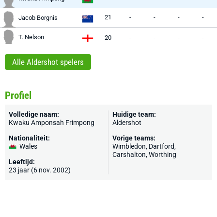
21
-
-
-
-
Jacob Borgnis
T. Nelson
20
-
-
-
-
Alle Aldershot spelers
Profiel
Volledige naam:
Huidige team:
Kwaku Amponsah Frimpong
Aldershot
Nationaliteit:
Vorige teams:
Wales
Wimbledon
,
Dartford
,
Carshalton
,
Worthing
Leeftijd:
23 jaar (6 nov. 2002)