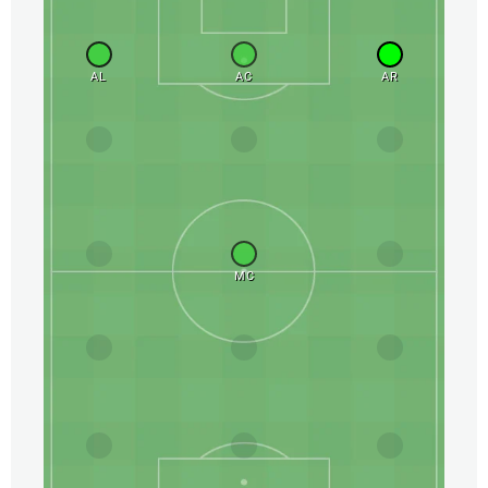
AL
AC
AR
MC