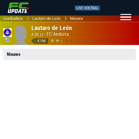
LIVE VOETBAL
Voetballers
Lautaro de León
Nieuws
Lautaro de León
-
FC Andorra
A (R, L)
€1M
Nieuws