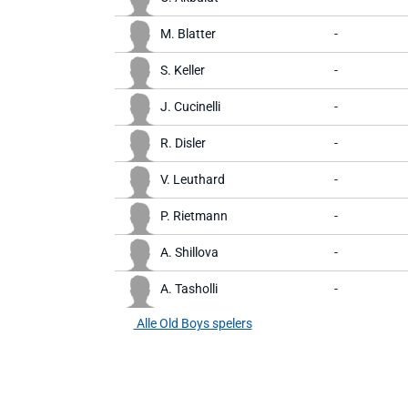
M. Blatter
-
S. Keller
-
J. Cucinelli
-
R. Disler
-
V. Leuthard
-
P. Rietmann
-
A. Shillova
-
A. Tasholli
-
Alle Old Boys spelers