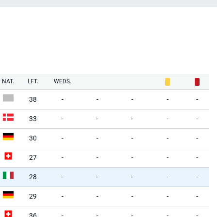
NAT.
LFT.
WEDS.
38
-
-
-
-
-
33
-
-
-
-
-
30
-
-
-
-
-
27
-
-
-
-
-
28
-
-
-
-
-
29
-
-
-
-
-
36
-
-
-
-
-