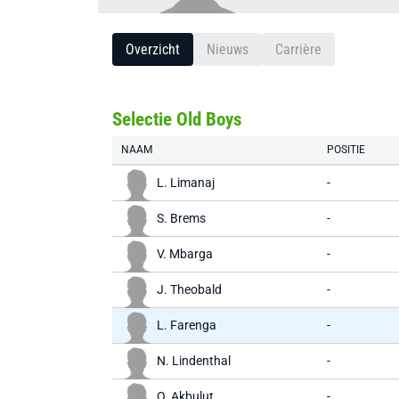
Overzicht
Nieuws
Carrière
Selectie Old Boys
NAAM
POSITIE
L. Limanaj
-
S. Brems
-
V. Mbarga
-
J. Theobald
-
L. Farenga
-
N. Lindenthal
-
O. Akbulut
-