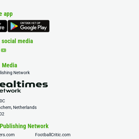
e app
 social media
& Media
blishing Network
20C
nchem, Netherlands
02
 Publishing Network
fers.com
FootballCritic.com