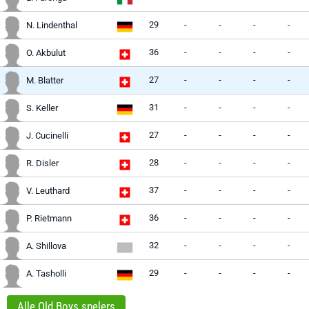
29
-
-
-
-
N. Lindenthal
36
-
-
-
-
O. Akbulut
27
-
-
-
-
M. Blatter
31
-
-
-
-
S. Keller
27
-
-
-
-
J. Cucinelli
28
-
-
-
-
R. Disler
37
-
-
-
-
V. Leuthard
36
-
-
-
-
P. Rietmann
32
-
-
-
-
A. Shillova
29
-
-
-
-
A. Tasholli
Alle Old Boys spelers