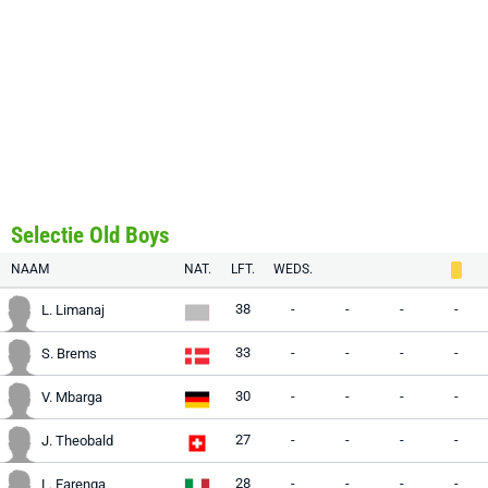
Selectie Old Boys
NAAM
NAT.
LFT.
WEDS.
38
-
-
-
-
L. Limanaj
33
-
-
-
-
S. Brems
30
-
-
-
-
V. Mbarga
27
-
-
-
-
J. Theobald
28
-
-
-
-
L. Farenga