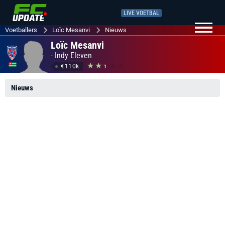
LIVE VOETBAL
Voetballers
Loïc Mesanvi
Nieuws
Loïc Mesanvi
-
Indy Eleven
€110k
Nieuws