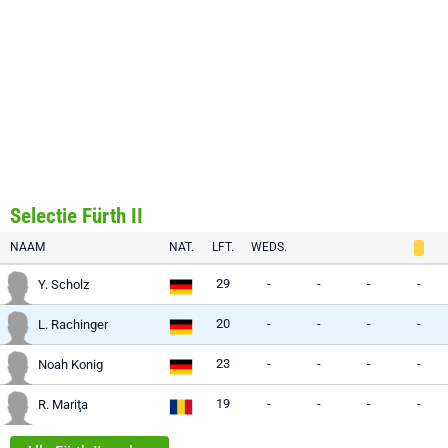
Selectie Fürth II
NAAM
NAT.
LFT.
WEDS.
29
-
-
-
-
Y. Scholz
20
-
-
-
-
L. Rachinger
23
-
-
-
-
Noah Konig
19
-
-
-
-
R. Mariţa