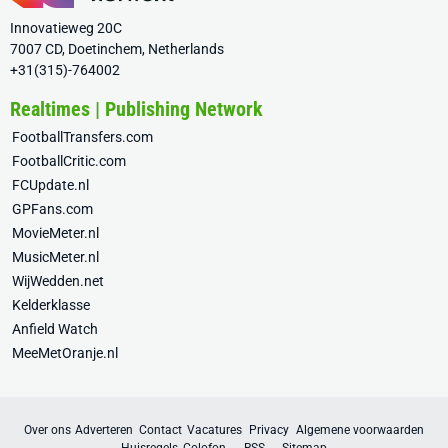
Innovatieweg 20C
7007 CD, Doetinchem, Netherlands
+31(315)-764002
Realtimes | Publishing Network
FootballTransfers.com
FootballCritic.com
FCUpdate.nl
GPFans.com
MovieMeter.nl
MusicMeter.nl
WijWedden.net
Kelderklasse
Anfield Watch
MeeMetOranje.nl
Over ons
Adverteren
Contact
Vacatures
Privacy
Algemene voorwaarden