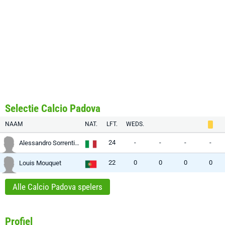
Selectie Calcio Padova
NAAM
NAT.
LFT.
WEDS.
24
-
-
-
-
Alessandro Sorrentino
22
0
0
0
0
Louis Mouquet
Alle Calcio Padova spelers
Profiel