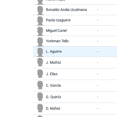
Ronaldo Andía Uculmana
-
Paolo Izaguirre
-
Miguel Curiel
-
Yorkman Tello
-
L. Aguirre
-
J. Muñóz
-
J. Elías
-
C. García
-
G. Quiróz
-
D. Núñez
-