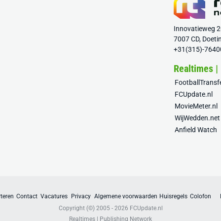
Innovatieweg 
7007 CD, Doeti
+31(315)-7640
Realtimes |
FootballTrans
FCUpdate.nl
MovieMeter.nl
WijWedden.net
Anfield Watch
teren
Contact
Vacatures
Privacy
Algemene voorwaarden
Huisregels
Colofon
Copyright (©) 2005 - 2026
FCUpdate.nl
Realtimes | Publishing Network