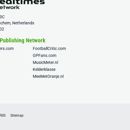
20C
nchem, Netherlands
02
 Publishing Network
fers.com
FootballCritic.com
GPFans.com
MusicMeter.nl
Kelderklasse
MeeMetOranje.nl
RSS
Sitemap