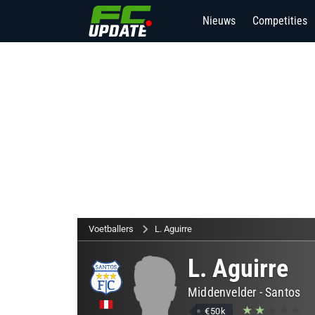
Nieuws
Competities
Voetballers
L. Aguirre
L. Aguirre
Middenvelder
-
Santos
€50k