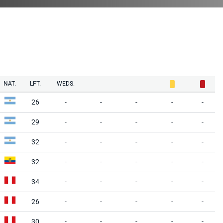
NAT.
LFT.
WEDS.
26
-
-
-
-
-
29
-
-
-
-
-
32
-
-
-
-
-
32
-
-
-
-
-
34
-
-
-
-
-
26
-
-
-
-
-
30
-
-
-
-
-