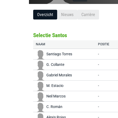
Overzicht
Nieuws
Carrière
Selectie Santos
NAAM
POSITIE
Santiago Torres
-
G. Collante
-
Gabriel Morales
-
M. Estacio
-
Neil Marcos
-
C. Román
-
Alexis Rojas
-