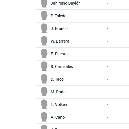
Jahirsino Baylón
-
P. Toledo
-
J. Franco
-
W. Barrera
-
E. Fuentes
-
S. Carrizales
-
D. Taco
-
M. Rado
-
L. Volken
-
A. Cano
-