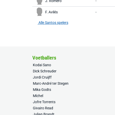
J. Romero
-
F. Avilés
-
Alle Santos spelers
Voetballers
Kodai Sano
Dick Schreuder
Jordi Cruijff
Marc-André ter Stegen
Mika Godts
Míchel
Jofre Torrents
Givairo Read
Julian Brandt