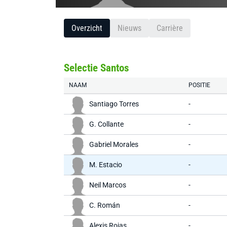
Overzicht
Nieuws
Carrière
Selectie Santos
NAAM
POSITIE
Santiago Torres
-
G. Collante
-
Gabriel Morales
-
M. Estacio
-
Neil Marcos
-
C. Román
-
Alexis Rojas
-