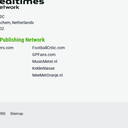
20C
nchem, Netherlands
02
 Publishing Network
fers.com
FootballCritic.com
GPFans.com
MusicMeter.nl
Kelderklasse
MeeMetOranje.nl
RSS
Sitemap