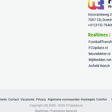
Innovatieweg 
7007 CD, Doeti
+31(315)-7640
Realtimes |
FootballTrans
FCUpdate.nl
MovieMeter.nl
WijWedden.net
Anfield Watch
teren
Contact
Vacatures
Privacy
Algemene voorwaarden
Huisregels
Colofon
Copyright (©) 2005 - 2026
FCUpdate.nl
Realtimes | Publishing Network