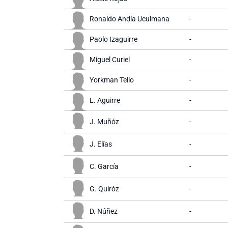
Ronaldo Andía Uculmana
-
Paolo Izaguirre
-
Miguel Curiel
-
Yorkman Tello
-
L. Aguirre
-
J. Muñóz
-
J. Elías
-
C. García
-
G. Quiróz
-
D. Núñez
-