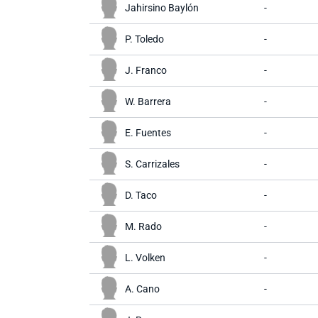
Jahirsino Baylón
-
P. Toledo
-
J. Franco
-
W. Barrera
-
E. Fuentes
-
S. Carrizales
-
D. Taco
-
M. Rado
-
L. Volken
-
A. Cano
-