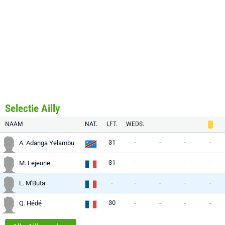
Selectie Ailly
NAAM
NAT.
LFT.
WEDS.
31
-
-
-
-
A. Adanga Yelambu
31
-
-
-
-
M. Lejeune
-
-
-
-
-
L. M'Buta
30
-
-
-
-
Q. Hédé