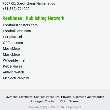
7007 CD, Doetinchem, Netherlands
+31(315)-764002
Realtimes | Publishing Network
FootballTransfers.com
FootballCritic.com
FCUpdate.nl
GPFans.com
MovieMeter.nl
MusicMeter.nl
WijWedden.net
Kelderklasse
Anfield Watch
MeeMetOranje.nl
Over ons
Adverteren
Contact
Vacatures
Privacy
Algemene voorwaarden
Huisregels
Colofon
RSS
Sitemap
Copyright (©) 2005 - 2026
FCUpdate.nl