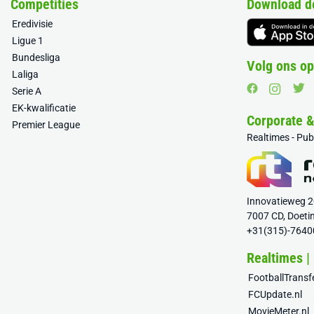
Competities
Download d
Eredivisie
Ligue 1
Bundesliga
Volg ons op
Laliga
Serie A
EK-kwalificatie
Corporate 
Premier League
Realtimes - Pu
Innovatieweg 
7007 CD, Doeti
+31(315)-7640
Realtimes |
FootballTrans
FCUpdate.nl
MovieMeter.nl