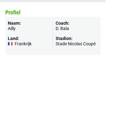
Profiel
Naam:
Coach:
Ailly
D. Bala
Land:
Stadion:
Frankrijk
Stade Nicolas Coupé