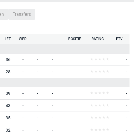
en
Transfers
LFT.
WED.
POSITIE
RATING
ETV
36
-
-
-
-
28
-
-
-
-
39
-
-
-
-
43
-
-
-
-
35
-
-
-
-
32
-
-
-
-