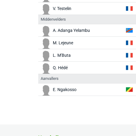
V. Testelin
Middenvelders
A. Adanga Yelambu
M. Lejeune
L. M'Buta
Q. Hédé
Aanvallers
E. Ngakosso