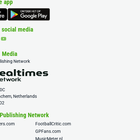
e app
 social media
& Media
blishing Network
20C
nchem, Netherlands
02
 Publishing Network
fers.com
FootballCritic.com
GPFans.com
MusicMeter.nl