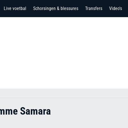
Live voetbal
Schorsingen & blessures
Transfers
Video's
omme Samara