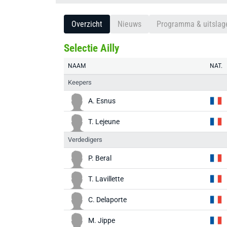
Overzicht
Nieuws
Programma & uitslag
Selectie Ailly
NAAM
NAT.
Keepers
A. Esnus
T. Lejeune
Verdedigers
P. Beral
T. Lavillette
C. Delaporte
M. Jippe