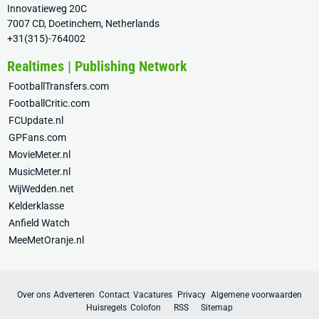
Innovatieweg 20C
7007 CD, Doetinchem, Netherlands
+31(315)-764002
Realtimes | Publishing Network
FootballTransfers.com
FootballCritic.com
FCUpdate.nl
GPFans.com
MovieMeter.nl
MusicMeter.nl
WijWedden.net
Kelderklasse
Anfield Watch
MeeMetOranje.nl
Over ons
Adverteren
Contact
Vacatures
Privacy
Algemene voorwaarden
Huisregels
Colofon
RSS
Sitemap