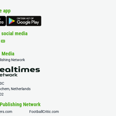
e app
 social media
& Media
blishing Network
20C
nchem, Netherlands
02
 Publishing Network
fers.com
FootballCritic.com