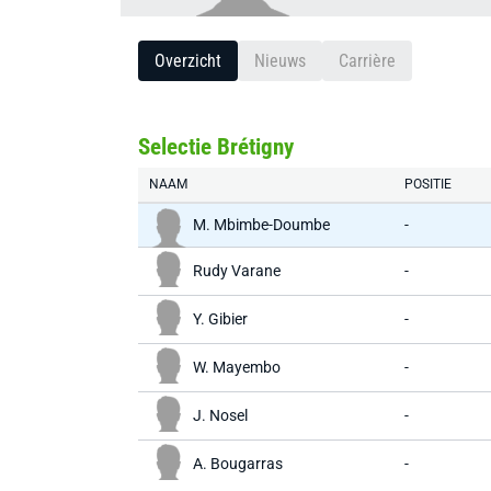
Overzicht
Nieuws
Carrière
Selectie Brétigny
NAAM
POSITIE
M. Mbimbe-Doumbe
-
Rudy Varane
-
Y. Gibier
-
W. Mayembo
-
J. Nosel
-
A. Bougarras
-