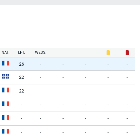
NAT.
LFT.
WEDS.
26
-
-
-
-
-
22
-
-
-
-
-
22
-
-
-
-
-
-
-
-
-
-
-
-
-
-
-
-
-
-
-
-
-
-
-