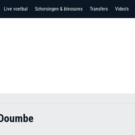
Live voetbal
Schorsingen & blessures
Transfers
Video's
-Doumbe