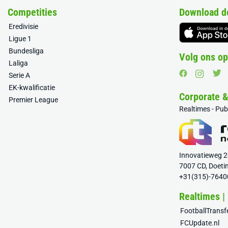
Competities
Download d
Eredivisie
Ligue 1
Bundesliga
Volg ons op
Laliga
Serie A
EK-kwalificatie
Corporate 
Premier League
Realtimes - Pu
Innovatieweg 
7007 CD, Doeti
+31(315)-7640
Realtimes |
FootballTrans
FCUpdate.nl