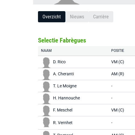
Overzicht
Nieuws
Carrière
Selectie Fabrègues
NAAM
POSITIE
D. Rico
VM (C)
A. Cheranti
AM (R)
T. Le Moigne
-
H. Hannouche
-
F. Meschel
VM (C)
R. Vernhet
-