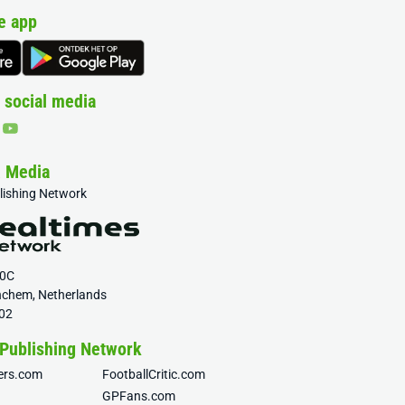
e app
 social media
& Media
blishing Network
20C
nchem, Netherlands
02
 Publishing Network
fers.com
FootballCritic.com
GPFans.com