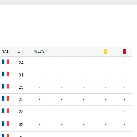
NAT.
LFT.
WEDS.
24
-
-
-
-
-
31
-
-
-
-
-
23
-
-
-
-
-
25
-
-
-
-
-
25
-
-
-
-
-
32
-
-
-
-
-