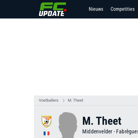
Nieuws
Competities
Voetballers
M. Theet
M. Theet
Middenvelder
-
Fabrègue