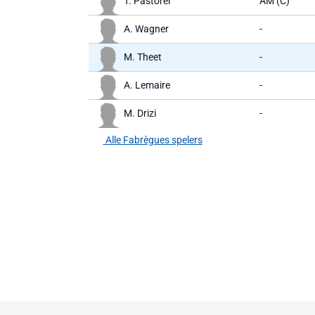
T. Pastorel
AM (C)
A. Wagner
-
M. Theet
-
A. Lemaire
-
M. Drizi
-
Alle Fabrègues spelers