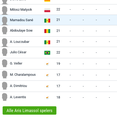
22
-
-
-
-
Milosz Matysik
21
-
-
-
-
Mamadou Sané
Abdoulaye Sow
21
-
-
-
-
21
-
-
-
-
A. Loucoubar
Julio César
22
-
-
-
-
G. Veller
19
-
-
-
-
M. Charalampous
17
-
-
-
-
A. Dimitriou
17
-
-
-
-
A. Leventis
18
-
-
-
-
Alle Aris Limassol spelers