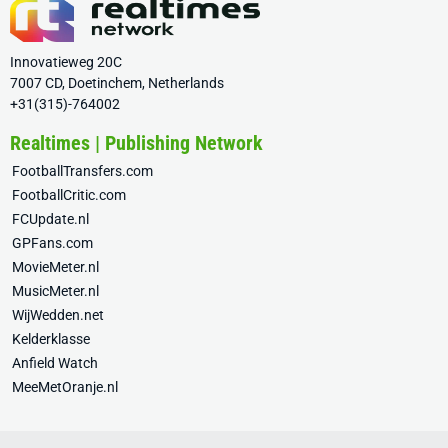
Innovatieweg 20C
7007 CD, Doetinchem, Netherlands
+31(315)-764002
Realtimes | Publishing Network
FootballTransfers.com
FootballCritic.com
FCUpdate.nl
GPFans.com
MovieMeter.nl
MusicMeter.nl
WijWedden.net
Kelderklasse
Anfield Watch
MeeMetOranje.nl