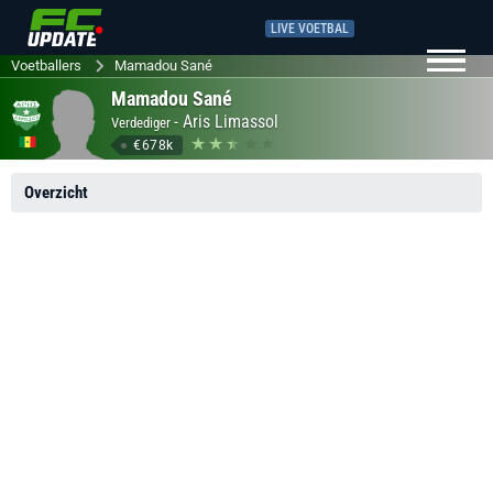
LIVE VOETBAL
Voetballers
Mamadou Sané
Mamadou Sané
-
Aris Limassol
Verdediger
€678k
Overzicht