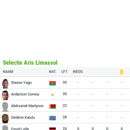
Selectie Aris Limassol
NAAM
NAT.
LFT.
WEDS.
33
-
-
-
-
Steeve Yago
35
-
-
-
-
Anderson Correia
22
-
-
-
-
Aleksandr Martynov
28
-
-
-
-
Gédéon Kalulu
23
0
0
0
0
David Lelle