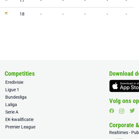
17
-
-
-
-
-
18
-
-
-
-
-
Competities
Download d
Eredivisie
Ligue 1
Bundesliga
Volg ons op
Laliga
Serie A
EK-kwalificatie
Corporate 
Premier League
Realtimes - Pu