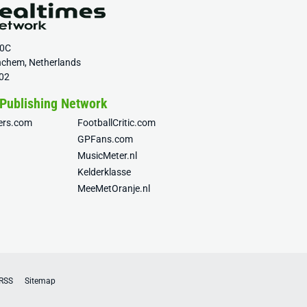
20C
nchem, Netherlands
02
 Publishing Network
fers.com
FootballCritic.com
GPFans.com
MusicMeter.nl
Kelderklasse
MeeMetOranje.nl
RSS
Sitemap