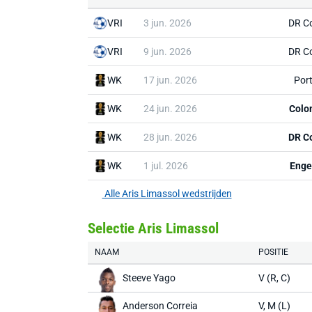
VRI
3 jun. 2026
DR C
VRI
9 jun. 2026
DR C
WK
17 jun. 2026
Por
WK
24 jun. 2026
Colo
WK
28 jun. 2026
DR C
WK
1 jul. 2026
Enge
Alle Aris Limassol wedstrijden
Selectie Aris Limassol
NAAM
POSITIE
Steeve Yago
V (R, C)
Anderson Correia
V, M (L)