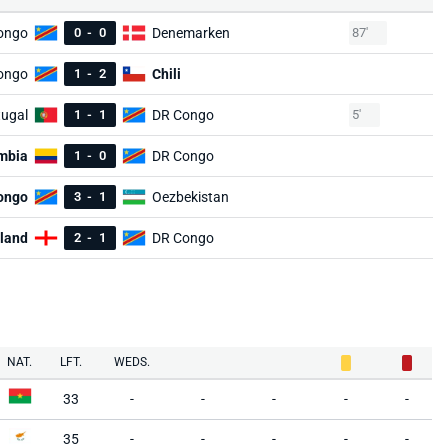
ongo
0
-
0
Denemarken
87'
ongo
1
-
2
Chili
tugal
1
-
1
DR Congo
5'
mbia
1
-
0
DR Congo
ongo
3
-
1
Oezbekistan
land
2
-
1
DR Congo
NAT.
LFT.
WEDS.
33
-
-
-
-
-
35
-
-
-
-
-