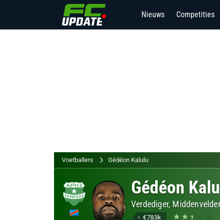
Nieuws
Competities
Voetballers
Gédéon Kalulu
Gédéon Kalu
Verdediger, Middenvelde
€783k