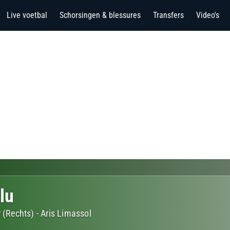
Live voetbal
Schorsingen & blessures
Transfers
Video's
lu
r (Rechts)
-
Aris Limassol