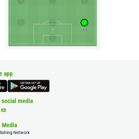
VR
e app
 social media
& Media
blishing Network