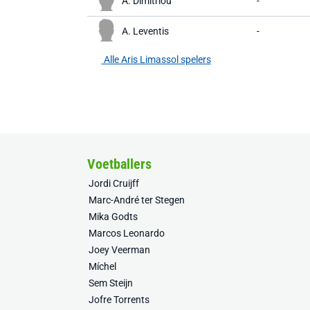
A. Dimitriou
-
A. Leventis
-
Alle Aris Limassol spelers
Voetballers
Jordi Cruijff
Marc-André ter Stegen
Mika Godts
Marcos Leonardo
Joey Veerman
Míchel
Sem Steijn
Jofre Torrents