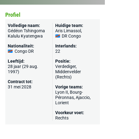
Profiel
Volledige naam:
Huidige team:
Gédéon Tshingoma
Aris Limassol
,
Kalulu Kyatengwa
DR Congo
Nationaliteit:
Interlands:
Congo DR
22
Leeftijd:
Positie:
28 jaar (29 aug.
Verdediger,
1997)
Middenvelder
(Rechts)
Contract tot:
31 mei 2028
Vorige teams:
Lyon II,
Bourg-
Péronnas
,
Ajaccio
,
Lorient
Voorkeur voet:
Rechts