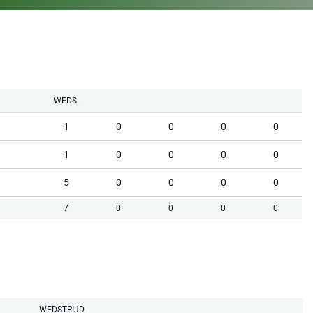
WEDS.
1
0
0
0
0
1
0
0
0
0
5
0
0
0
0
7
0
0
0
0
WEDSTRIJD