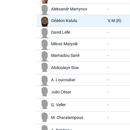
Aleksandr Martynov
-
Gédéon Kalulu
V, M (R)
David Lelle
-
Milosz Matysik
-
Mamadou Sané
-
Abdoulaye Sow
-
A. Loucoubar
-
Julio César
-
G. Veller
-
M. Charalampous
-