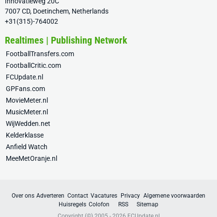
Innovatieweg 20C
7007 CD, Doetinchem, Netherlands
+31(315)-764002
Realtimes | Publishing Network
FootballTransfers.com
FootballCritic.com
FCUpdate.nl
GPFans.com
MovieMeter.nl
MusicMeter.nl
WijWedden.net
Kelderklasse
Anfield Watch
MeeMetOranje.nl
Over ons
Adverteren
Contact
Vacatures
Privacy
Algemene voorwaarden
Huisregels
Colofon
RSS
Sitemap
Copyright (©) 2005 - 2026
FCUpdate.nl