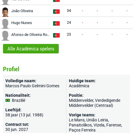
34
-
-
-
-
João Oliveira
24
-
-
-
-
Hugo Nunes
23
-
-
-
-
Afonso de Oliveira Rodrigues
Alle Académica spelers
Profiel
Volledige naam:
Huidige team:
Marcos Paulo Gelmini Gomes
Académica
Nationaliteit:
Positie:
Brazilië
Middenvelder, Verdedigende
Middenvelder (Centraal)
Leeftijd:
38 jaar (13 jul. 1988)
Vorige teams:
Le Mans
, União Leiria,
Contract tot:
Panaitolikos,
Vizela
,
Farense
,
30 jun. 2027
Paços Ferreira