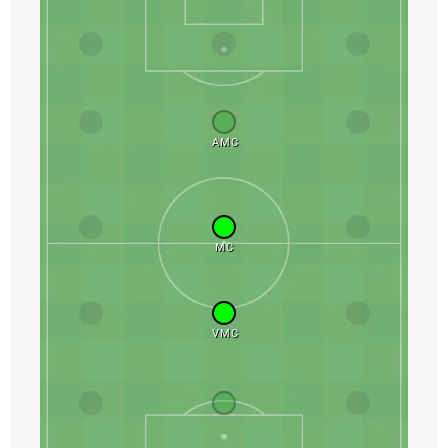
AMC
MC
VMC