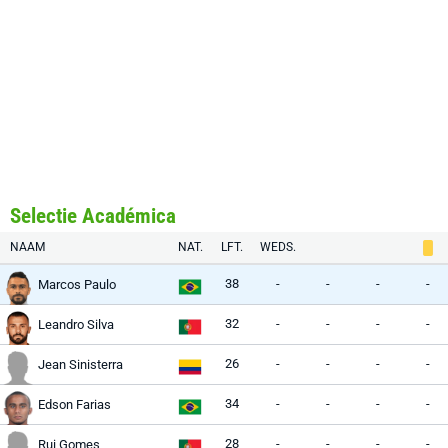
Selectie Académica
NAAM
NAT.
LFT.
WEDS.
38
-
-
-
-
Marcos Paulo
32
-
-
-
-
Leandro Silva
26
-
-
-
-
Jean Sinisterra
34
-
-
-
-
Edson Farias
28
-
-
-
-
Rui Gomes